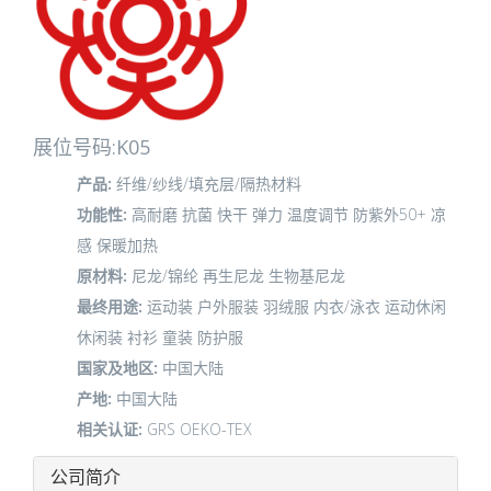
展位号码:K05
产品:
纤维/纱线/填充层/隔热材料
功能性:
高耐磨
抗菌
快干
弹力
温度调节
防紫外50+
凉
感
保暖加热
原材料:
尼龙/锦纶
再生尼龙
生物基尼龙
最终用途:
运动装
户外服装
羽绒服
内衣/泳衣
运动休闲
休闲装
衬衫
童装
防护服
国家及地区:
中国大陆
产地:
中国大陆
相关认证:
GRS
OEKO-TEX
公司简介