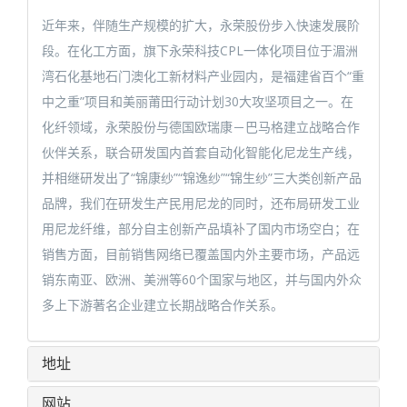
近年来，伴随生产规模的扩大，永荣股份步入快速发展阶
段。在化工方面，旗下永荣科技CPL一体化项目位于湄洲
湾石化基地石门澳化工新材料产业园内，是福建省百个“重
中之重”项目和美丽莆田行动计划30大攻坚项目之一。在
化纤领域，永荣股份与德国欧瑞康－巴马格建立战略合作
伙伴关系，联合研发国内首套自动化智能化尼龙生产线，
并相继研发出了“锦康纱”“锦逸纱”“锦生纱”三大类创新产品
品牌，我们在研发生产民用尼龙的同时，还布局研发工业
用尼龙纤维，部分自主创新产品填补了国内市场空白；在
销售方面，目前销售网络已覆盖国内外主要市场，产品远
销东南亚、欧洲、美洲等60个国家与地区，并与国内外众
多上下游著名企业建立长期战略合作关系。
地址
网站