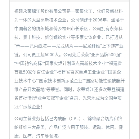
福建永荣锦江股份有限公司是一家集化工、化纤及新材料
为一体的大型高新技术企业，公司创建于2006年，坐落于
中国著名的纺织城和侨乡福州市长乐区，公司拥有永荣科
技、景丰科技、新创锦纶实业等多家实体企业，已打通从
“苯——己内酰胺——尼龙切片——尼龙纤维”上下游产业
链，公司员工超6000人。公司先后荣获“亚洲品牌500强”
“中国驰名商标”“国家火炬计划重点高新技术企业”“福建省
首批50家创百亿企业”“福建省百家重点工业企业”“国家企
业技术中心”“国家技术创新示范企业”“国家功能性聚酰胺纤
维产品开发基地”等荣誉。同时，永荣锦江还多次荣登福建
省首批“制造业单项冠军企业”名录，光荣地成为全国单项
冠军示范企业！
公司主营业务包括己内酰胺（CPL）、锦纶聚合切片和锦
纶纤维三大品类，产品广泛应用于服装、运动、休闲、健
康、医疗、汽车等领域。