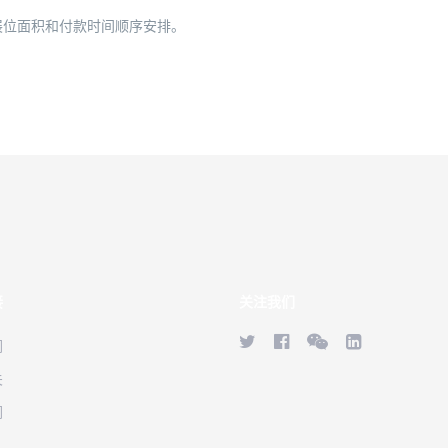
展位面积和付款时间顺序安排。
接
关注我们
们
关
们