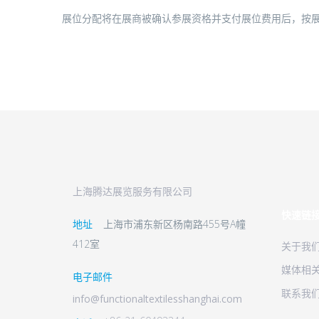
展位分配将在展商被确认参展资格并支付展位费用后，按
上海腾达展览服务有限公司
快速链
地址
上海市浦东新区杨南路455号A幢
412室
关于我
媒体相
电子邮件
联系我
info@functionaltextilesshanghai.com