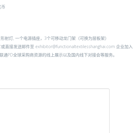
人民币
个方形射灯, 一个电源插座，3个可移动龙门架（可换为层板架）
ltextilesshanghai.com 企业加入LOOP，可享受PERFORMANCE FORUM趋势样品送选机会
、联通PD全球采购商资源的线上展示以及国内线下对接会等服务。