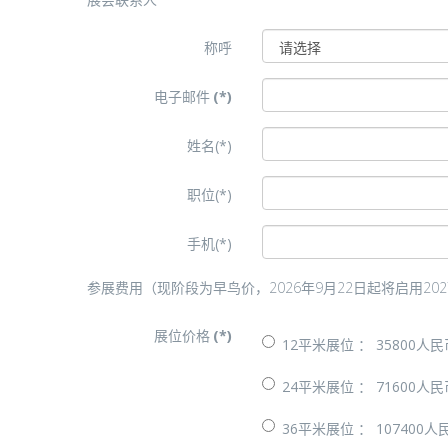
称呼
电子邮件
(*)
姓名(*)
职位(*)
手机(*)
参展费用（现阶段为早鸟价，2026年9月22日起将启用2
展位价格
(*)
12平米展位 ： 35800人
24平米展位 ： 71600人
36平米展位 ： 107400